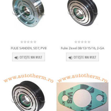
0
out of 5
0
out of 5
FULIE SANDEN, SD7, PV8
Fulie Zexel 08/13/15/16, 2-GA
CITEȘTE MAI MULT
CITEȘTE MAI MULT