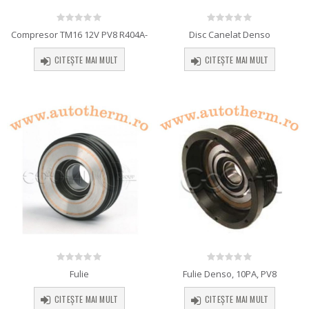
0
out of 5
0
out of 5
Compresor TM16 12V PV8 R404A-
Disc Canelat Denso
CITEȘTE MAI MULT
CITEȘTE MAI MULT
0
out of 5
0
out of 5
Fulie
Fulie Denso, 10PA, PV8
CITEȘTE MAI MULT
CITEȘTE MAI MULT