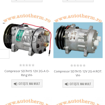
0
out of 5
0
out of 5
Compresor SD7H15 12V 2G-A O-
Compresor SD7H15 12V 2G-A ROT.
Ring VH-
VH-
CITEȘTE MAI MULT
CITEȘTE MAI MULT