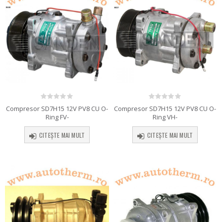
0
out of 5
0
out of 5
Compresor SD7H15 12V PV8 CU O-
Compresor SD7H15 12V PV8 CU O-
Ring FV-
Ring VH-
CITEȘTE MAI MULT
CITEȘTE MAI MULT