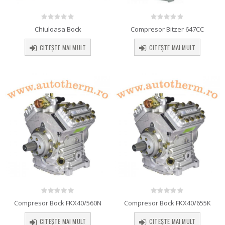
0
out of 5
0
out of 5
Chiuloasa Bock
Compresor Bitzer 647CC
CITEȘTE MAI MULT
CITEȘTE MAI MULT
0
out of 5
0
out of 5
Compresor Bock FKX40/560N
Compresor Bock FKX40/655K
CITEȘTE MAI MULT
CITEȘTE MAI MULT