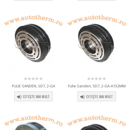
0
out of 5
0
out of 5
FULIE SANDEN, SD7, 2-GA
Fulie Sanden, SD7, 2-GA-A152MM
CITEȘTE MAI MULT
CITEȘTE MAI MULT