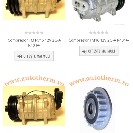
0
out of 5
0
out of 5
Compresor TM14/15 12V 2G-A
Compresor TM16 12V 2G-A R404A-
R404A-
CITEȘTE MAI MULT
CITEȘTE MAI MULT