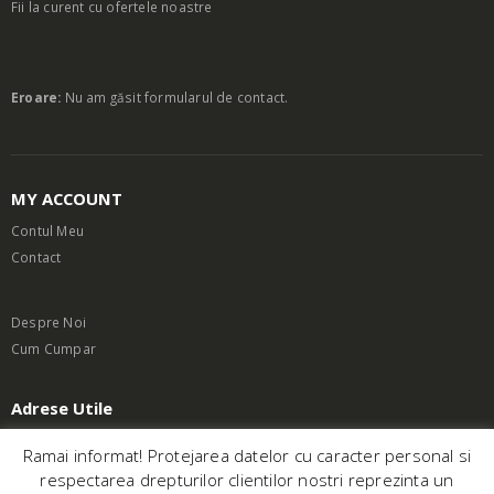
Fii la curent cu ofertele noastre
Eroare:
Nu am găsit formularul de contact.
MY ACCOUNT
Contul Meu
Contact
Despre Noi
Cum Cumpar
Adrese Utile
Termeni si Conditii
Ramai informat! Protejarea datelor cu caracter personal si
respectarea drepturilor clientilor nostri reprezinta un