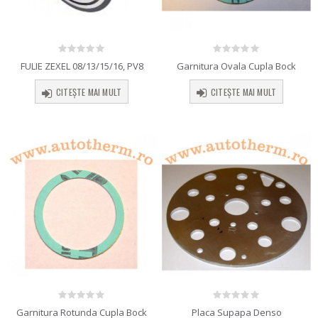
0
out of 5
0
out of 5
Garnitura Ovala Cupla Bock
FULIE ZEXEL 08/13/15/16, PV8
CITEȘTE MAI MULT
CITEȘTE MAI MULT
0
out of 5
0
out of 5
Garnitura Rotunda Cupla Bock
Placa Supapa Denso