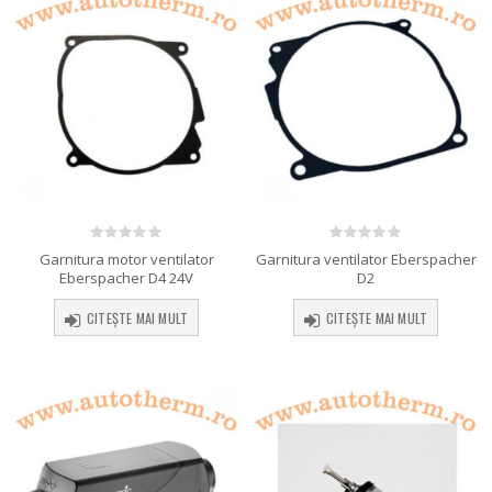
0
out of 5
0
out of 5
Garnitura motor ventilator
Garnitura ventilator Eberspacher
Eberspacher D4 24V
D2
CITEȘTE MAI MULT
CITEȘTE MAI MULT