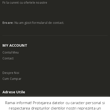
Fii la curent cu ofertele noastre
Eroare:
Nu am găsit formularul de contact.
MY ACCOUNT
Contul Meu
Contact
Despre Noi
Cum Cumpar
Adrese Utile
Termeni si Conditii
Ramai informat! Protejarea datelor cu caracter personal si
respectarea drepturilor clientilor nostri reprezinta un