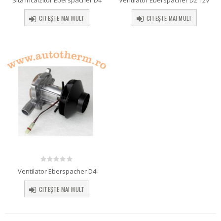
Sita incalzitor Eberspacher D4
CITEȘTE MAI MULT
CITEȘTE MAI MULT
0
out of 5
Ventilator Eberspacher D4
CITEȘTE MAI MULT