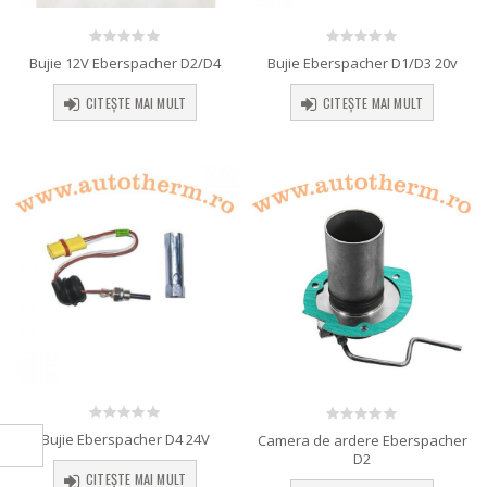
0
out of 5
0
out of 5
Bujie 12V Eberspacher D2/D4
Bujie Eberspacher D1/D3 20v
CITEȘTE MAI MULT
CITEȘTE MAI MULT
0
out of 5
0
out of 5
Bujie Eberspacher D4 24V
Camera de ardere Eberspacher
D2
CITEȘTE MAI MULT