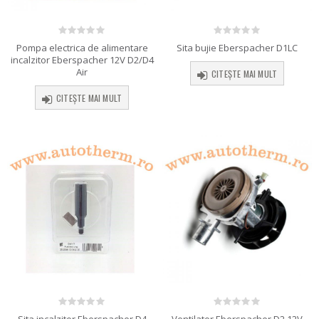
0
out of 5
0
out of 5
Pompa electrica de alimentare
Sita bujie Eberspacher D1LC
incalzitor Eberspacher 12V D2/D4
Air
CITEȘTE MAI MULT
CITEȘTE MAI MULT
0
out of 5
0
out of 5
Ventilator Eberspacher D2 12V