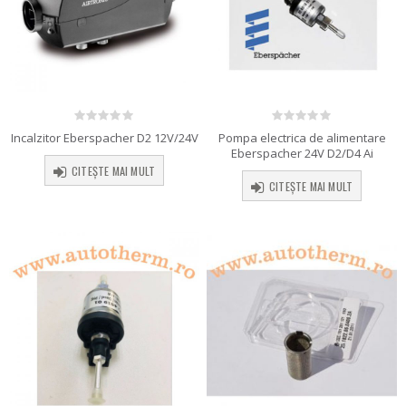
0
out of 5
0
out of 5
Incalzitor Eberspacher D2 12V/24V
Pompa electrica de alimentare
Eberspacher 24V D2/D4 Ai
CITEȘTE MAI MULT
CITEȘTE MAI MULT