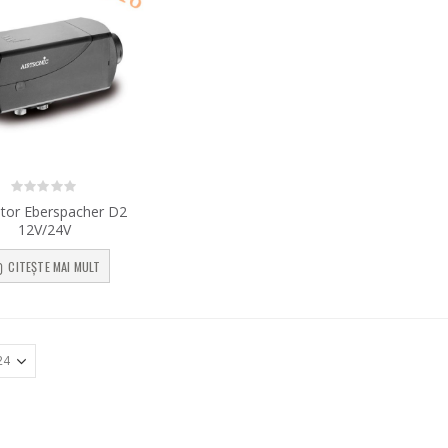
0
out of 5
zitor Eberspacher D2
12V/24V
CITEȘTE MAI MULT