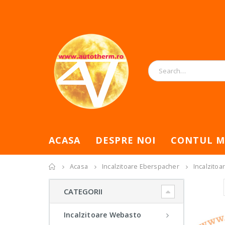
ACASA
DESPRE NOI
CONTUL M
Acasa
Incalzitoare Eberspacher
Incalzito
Sort By:
CATEGORII
Incalzitoare Webasto