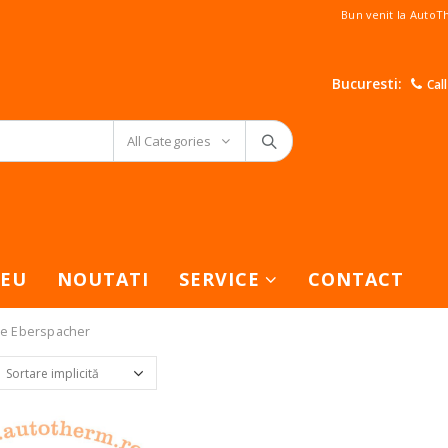
Bun venit la Auto
Bucuresti:
Cal
All Categories
EU
NOUTATI
SERVICE
CONTACT
are Eberspacher