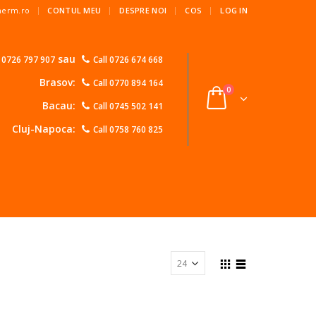
|
Therm.ro
CONTUL MEU
DESPRE NOI
COS
LOG IN
sau
l 0726 797 907
Call 0726 674 668
Brasov:
Call 0770 894 164
0
Bacau:
Call 0745 502 141
Cluj-Napoca:
Call 0758 760 825
Show: