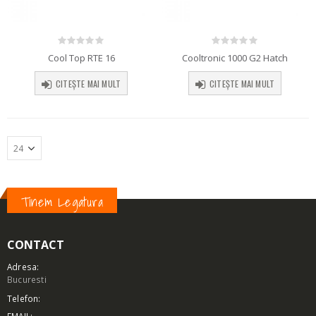
0
out of 5
0
out of 5
Cool Top RTE 16
Cooltronic 1000 G2 Hatch
CITEȘTE MAI MULT
CITEȘTE MAI MULT
Tinem Legatura
CONTACT
Adresa:
Bucuresti
Telefon: