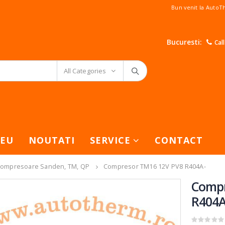
Bun venit la Auto
Bucuresti:
Cal
All Categories
EU
NOUTATI
SERVICE
CONTACT
ompresoare Sanden, TM, QP
Compresor TM16 12V PV8 R404A-
Compr
R404A