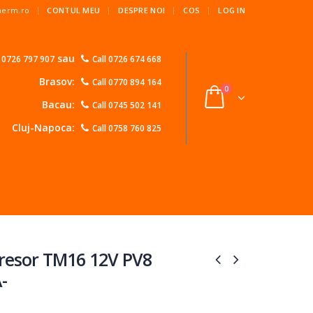
|
Therm.ro
CONTUL MEU
DESPRE NOI
COS
LOG IN
sau
l 0726 797 907
Call 0726 674 668
Brasov:
Call 0770 894 164
0
Bacau:
Call 0745 502 141
Cluj-Napoca:
Call 0758 760 825
esor TM16 12V PV8
-