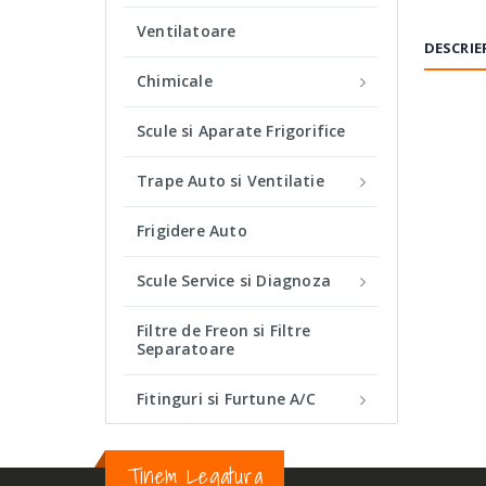
Ventilatoare
DESCRIE
Chimicale
Scule si Aparate Frigorifice
PRODU
Trape Auto si Ventilatie
TIP:
Frigidere Auto
FULIE:
Scule Service si Diagnoza
DIMEN
Filtre de Freon si Filtre
VOLTA
Separatoare
Fitinguri si Furtune A/C
Tinem Legatura