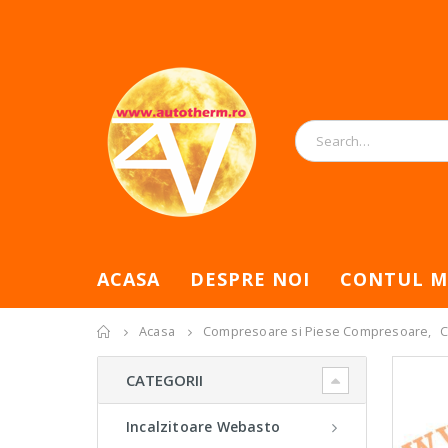
ACASA
DESPRE NOI
CONTUL M
Acasa
Compresoare si Piese Compresoare
,
C
CATEGORII
Incalzitoare Webasto