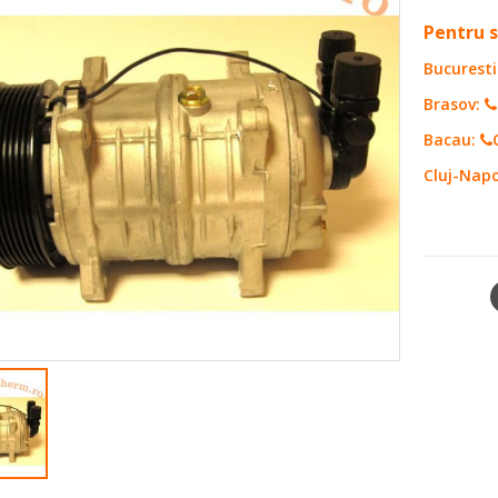
0
out of 5
Pentru s
Bucuresti
Brasov:
Bacau:
Cluj-Nap
SKU:
101
SHARE