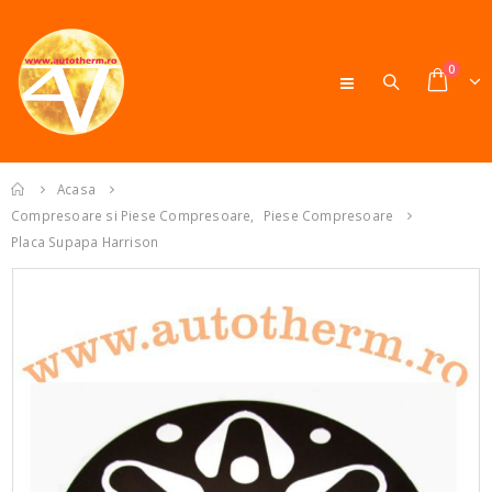
0
Acasa
Compresoare si Piese Compresoare
,
Piese Compresoare
Placa Supapa Harrison