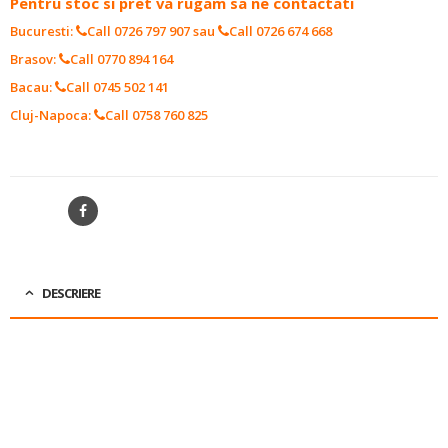
Pentru stoc si pret va rugam sa ne contactati
Bucuresti:
Call 0726 797 907
sau
Call 0726 674 668
Brasov:
Call 0770 894 164
Bacau:
Call 0745 502 141
Cluj-Napoca:
Call 0758 760 825
SKU:
17110334
SHARE
DESCRIERE
APLICATIE:
FIȘA SUPAPA
PRODUCATOR:
HARRISON