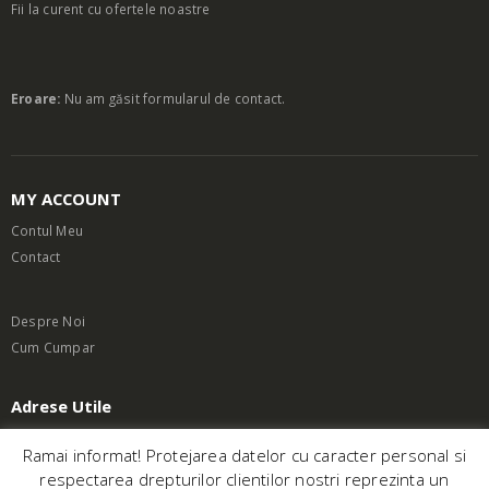
Fii la curent cu ofertele noastre
Eroare:
Nu am găsit formularul de contact.
MY ACCOUNT
Contul Meu
Contact
Despre Noi
Cum Cumpar
Adrese Utile
Termeni si Conditii
Ramai informat! Protejarea datelor cu caracter personal si
respectarea drepturilor clientilor nostri reprezinta un