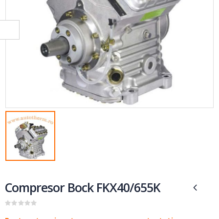
Compresor Bock FKX40/655K
0
out of 5