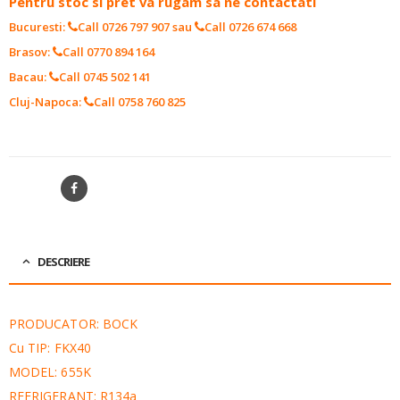
Pentru stoc si pret va rugam sa ne contactati
Bucuresti:
Call 0726 797 907
sau
Call 0726 674 668
Brasov:
Call 0770 894 164
Bacau:
Call 0745 502 141
Cluj-Napoca:
Call 0758 760 825
SKU:
10159010
SHARE
DESCRIERE
PRODUCATOR: BOCK
Cu TIP: FKX40
MODEL: 655K
REFRIGERANT: R134a