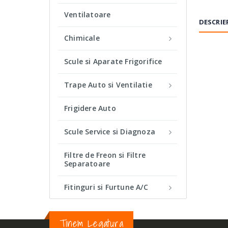
Ventilatoare
DESCRIE
Chimicale
Scule si Aparate Frigorifice
PRODU
Trape Auto si Ventilatie
TIP:
Frigidere Auto
FULIE:
Scule Service si Diagnoza
DIMEN
Filtre de Freon si Filtre
Separatoare
Fitinguri si Furtune A/C
Tinem Legatura