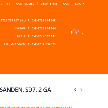
|
Therm.ro
CONTUL MEU
DESPRE NOI
COS
LOG IN
sau
l 0726 797 907
Call 0726 674 668
Brasov:
Call 0770 894 164
0
Bacau:
Call 0745 502 141
Cluj-Napoca:
Call 0758 760 825
 SANDEN, SD7, 2-GA
toc si pret va rugam sa ne contactati