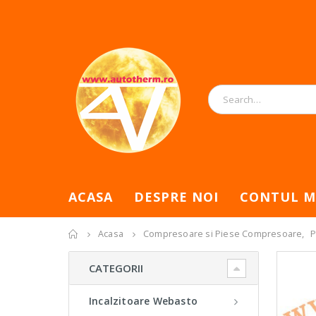
ACASA
DESPRE NOI
CONTUL M
Acasa
Compresoare si Piese Compresoare
,
P
CATEGORII
Incalzitoare Webasto