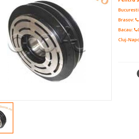
Bucuresti
Brasov:
Bacau:
Cluj-Nap
SKU:
321
SHARE