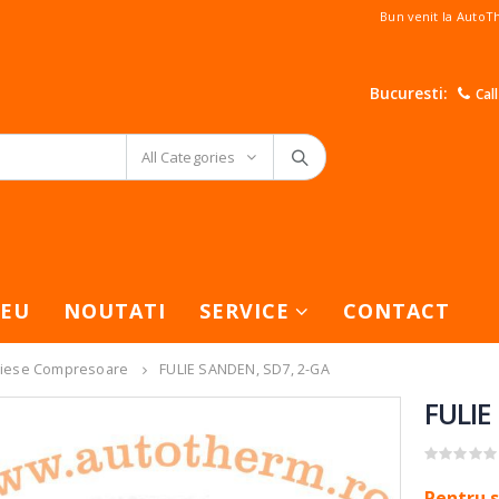
Bun venit la Auto
Bucuresti:
Cal
All Categories
EU
NOUTATI
SERVICE
CONTACT
iese Compresoare
FULIE SANDEN, SD7, 2-GA
FULIE
0
out of 5
Pentru s