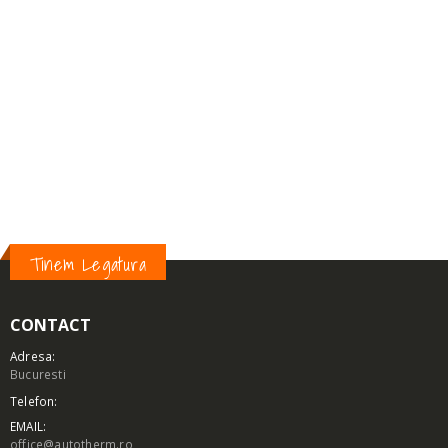
TIP:
SD7H15
CONECTARE:
VÍZSZ. O-GY
FULIE:
2GA
DIMENSIUNE:
132MM
VOLTAJ:
12V
Tinem Legatura
CONTACT
Adresa:
Bucuresti
Telefon:
EMAIL:
office@autotherm.ro