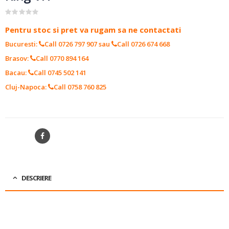
0
out of 5
Pentru stoc si pret va rugam sa ne contactati
Bucuresti:
Call 0726 797 907
sau
Call 0726 674 668
Brasov:
Call 0770 894 164
Bacau:
Call 0745 502 141
Cluj-Napoca:
Call 0758 760 825
SKU:
10119028
SHARE
DESCRIERE
PRODUCATOR:
SANDEN