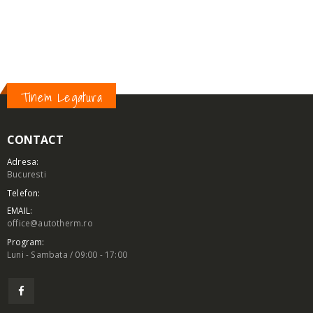
FULIE:
PV8
DIMENSIUNE-A:
119MM
Tinem Legatura
CONTACT
Adresa:
Bucuresti
Telefon:
EMAIL:
office@autotherm.ro
Program:
Luni - Sambata / 09:00 - 17:00