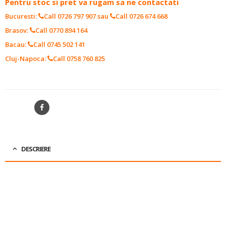
Pentru stoc si pret va rugam sa ne contactati
Bucuresti:
Call 0726 797 907
sau
Call 0726 674 668
Brasov:
Call 0770 894 164
Bacau:
Call 0745 502 141
Cluj-Napoca:
Call 0758 760 825
SKU:
32146134
SHARE
DESCRIERE
PRODUCATOR:
ZEXEL
TIP:
TM08/13/15/16