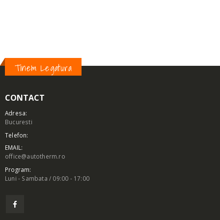
DIMENSIUNE-B (MM):
30
DIMENSIUNE-C (MM):
22
Tinem Legatura
CONTACT
Adresa:
Bucuresti
Telefon:
EMAIL:
office@autotherm.ro
Program:
Luni - Sambata / 09:00 - 17:00