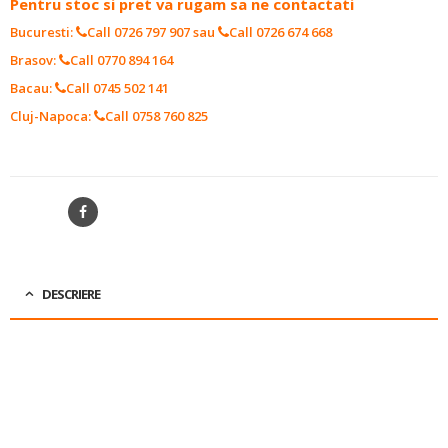
Pentru stoc si pret va rugam sa ne contactati
Bucuresti:
Call 0726 797 907
sau
Call 0726 674 668
Brasov:
Call 0770 894 164
Bacau:
Call 0745 502 141
Cluj-Napoca:
Call 0758 760 825
SKU:
14124011J
SHARE
DESCRIERE
FUNCTIE:
BEARING AMBREIAJ
DIMENSIUNE-A (MM):
52