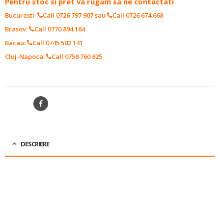
Pentru stoc si pret va rugam sa ne contactati
Bucuresti:
Call 0726 797 907
sau
Call 0726 674 668
Brasov:
Call 0770 894 164
Bacau:
Call 0745 502 141
Cluj-Napoca:
Call 0758 760 825
SKU:
14124011
SHARE
DESCRIERE
FUNCTIE:
BEARING AMBREIAJ
DIMENSIUNE-A (MM):
52