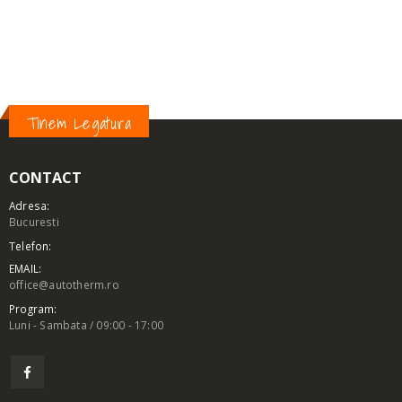
DIMENSIUNE-B (MM):
30
DIMENSIUNE-C (MM):
22
Tinem Legatura
CONTACT
Adresa:
Bucuresti
Telefon:
EMAIL:
office@autotherm.ro
Program:
Luni - Sambata / 09:00 - 17:00