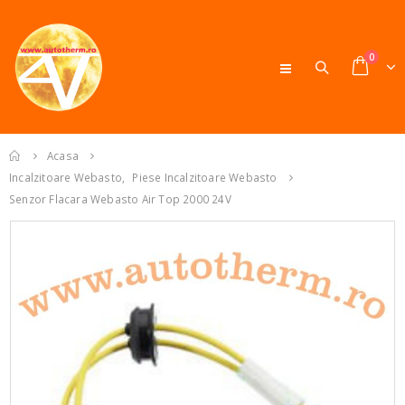
0
Acasa
Incalzitoare Webasto
,
Piese Incalzitoare Webasto
Senzor Flacara Webasto Air Top 2000 24V