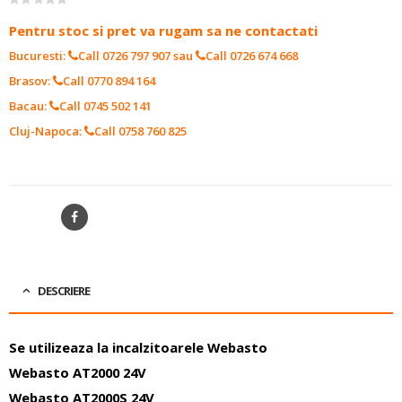
0
out of 5
Pentru stoc si pret va rugam sa ne contactati
Bucuresti:
Call 0726 797 907
sau
Call 0726 674 668
Brasov:
Call 0770 894 164
Bacau:
Call 0745 502 141
Cluj-Napoca:
Call 0758 760 825
SKU:
1322407
SHARE
DESCRIERE
Se utilizeaza la incalzitoarele Webasto
Webasto AT2000 24V
Webasto AT2000S 24V