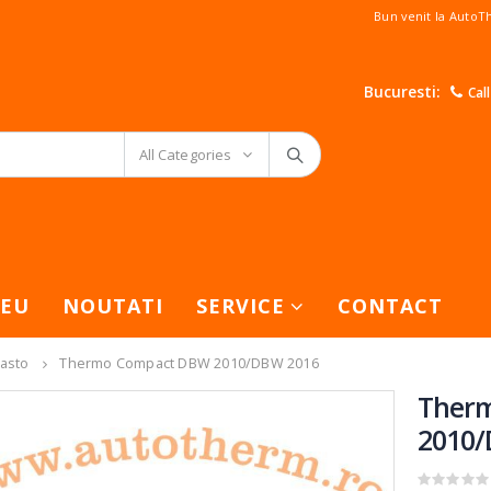
Bun venit la Auto
Bucuresti:
Cal
All Categories
EU
NOUTATI
SERVICE
CONTACT
basto
Thermo Compact DBW 2010/DBW 2016
Ther
2010/