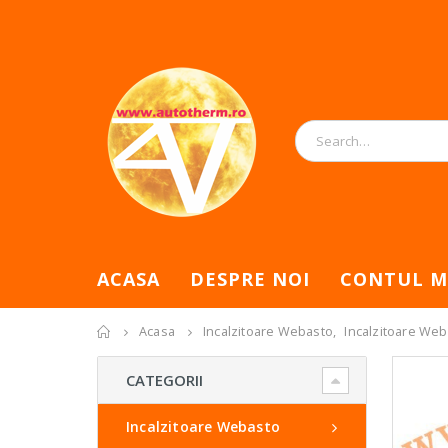
ACASA
DESPRE NOI
CONTUL M
Acasa
Incalzitoare Webasto
,
Incalzitoare We
CATEGORII
Incalzitoare Webasto