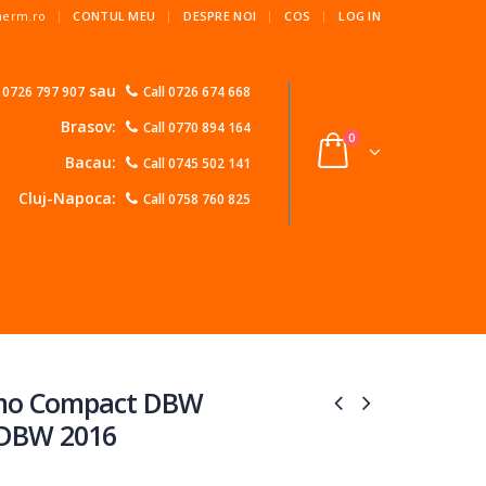
|
Therm.ro
CONTUL MEU
DESPRE NOI
COS
LOG IN
sau
l 0726 797 907
Call 0726 674 668
Brasov:
Call 0770 894 164
0
Bacau:
Call 0745 502 141
Cluj-Napoca:
Call 0758 760 825
mo Compact DBW
DBW 2016