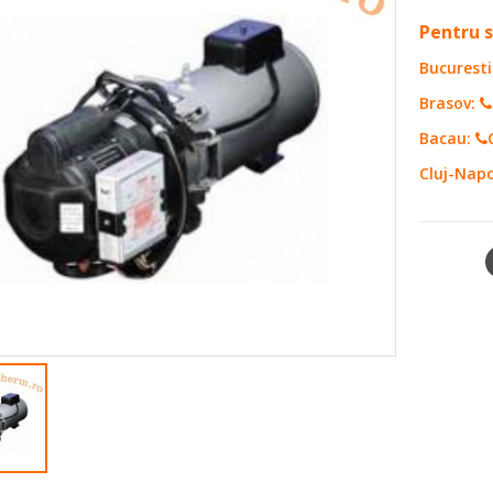
0
out of 5
Pentru s
Bucuresti
Brasov:
Bacau:
Cluj-Nap
SHARE