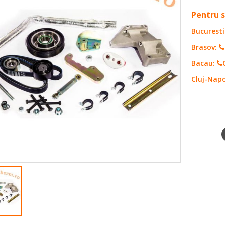
0
out of 5
Pentru s
Bucuresti
Brasov:
Bacau:
Cluj-Nap
SKU:
110
SHARE