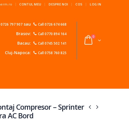
|
Therm.ro
CONTUL MEU
DESPRE NOI
COS
LOG IN
sau
l 0726 797 907
Call 0726 674 668
Brasov:
Call 0770 894 164
0
Bacau:
Call 0745 502 141
Cluj-Napoca:
Call 0758 760 825
ontaj Compresor – Sprinter
ara AC Bord