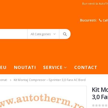
Bun venit la Auto
Bucuresti:
Cal
All Categories
EU
NOUTATI
SERVICE
CONTACT
ionat
Kit Montaj Compresor – Sprinter 3,0 Fara AC Bord
Kit M
3,0 F