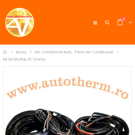
0
Acasa
Aer Conditionat Auto
,
Piese Aer Conditionat
Kit De Montaj AC Smirne