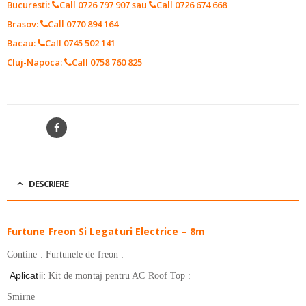
Bucuresti:
Call 0726 797 907
sau
Call 0726 674 668
Brasov:
Call 0770 894 164
Bacau:
Call 0745 502 141
Cluj-Napoca:
Call 0758 760 825
SKU:
62A031055A
SHARE
DESCRIERE
Furtune Freon Si Legaturi Electrice – 8m
Contine : Furtunele de freon :
Aplicatii:
Kit de montaj pentru AC Roof Top :
Smirne