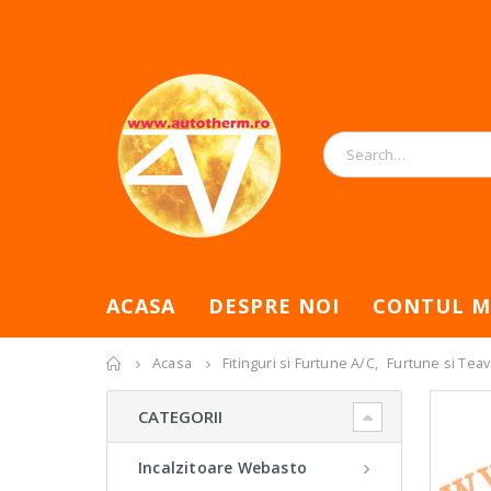
ACASA
DESPRE NOI
CONTUL M
Acasa
Fitinguri si Furtune A/C
,
Furtune si Tea
CATEGORII
Incalzitoare Webasto