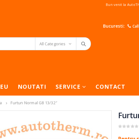
Bun venit la Auto
Bucuresti:
Cal
All Categories
EU
NOUTATI
SERVICE
CONTACT
va
Furtun Normal G8 13/32″
Furtu
0
out of 5
Pentru s