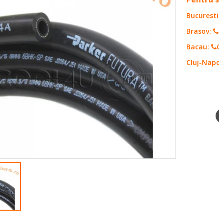
Bucuresti
Brasov:
Bacau:
Cluj-Nap
SKU:
261
SHARE