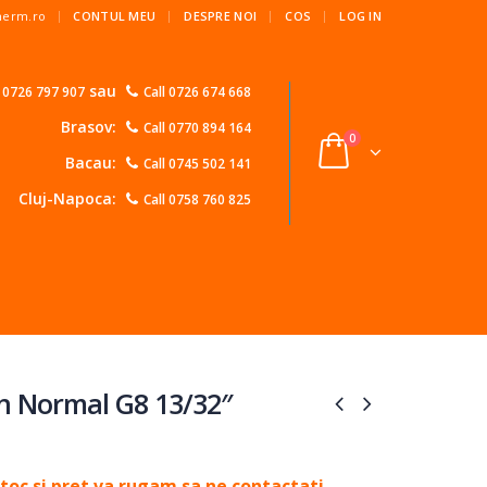
|
Therm.ro
CONTUL MEU
DESPRE NOI
COS
LOG IN
sau
l 0726 797 907
Call 0726 674 668
Brasov:
Call 0770 894 164
0
Bacau:
Call 0745 502 141
Cluj-Napoca:
Call 0758 760 825
n Normal G8 13/32″
toc si pret va rugam sa ne contactati