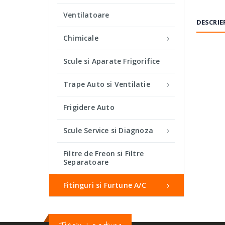
Ventilatoare
DESCRIE
Chimicale
Scule si Aparate Frigorifice
TIP:
Trape Auto si Ventilatie
DIMEN
Frigidere Auto
DIAME
Scule Service si Diagnoza
DIAME
Filtre de Freon si Filtre
REFRI
Separatoare
ULEI:
Fitinguri si Furtune A/C