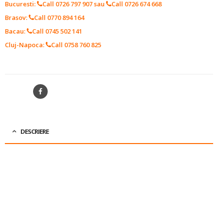
Bucuresti:
Call 0726 797 907
sau
Call 0726 674 668
Brasov:
Call 0770 894 164
Bacau:
Call 0745 502 141
Cluj-Napoca:
Call 0758 760 825
SKU:
25137025
SHARE
DESCRIERE
APLICATIE:
FITTING
TIP:
FRIGOCLIC
DIMENSIUNE RACORD:
G6-5/8″