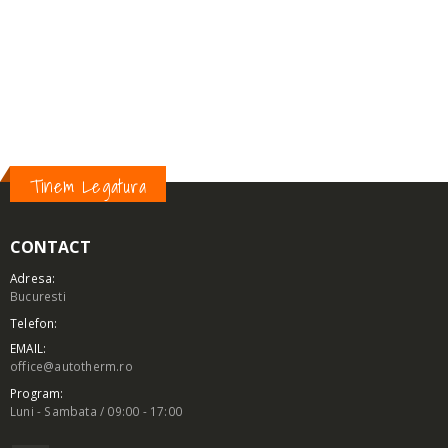
TIP RACORD:
O-GYŰRŰS HOLLANDERES
DIMENSIUNE FURTUN:
G6-5/16″
FORMA:
90°
Tinem Legatura
CONTACT
Adresa:
Bucuresti
Telefon:
EMAIL:
office@autotherm.ro
Program:
Luni - Sambata / 09:00 - 17:00