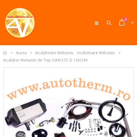
0
Acasa
Incalzitoare Webasto
,
Incalzitoare Webasto
Incalzitor Webasto Air Top 2000 STC D 12V/24V