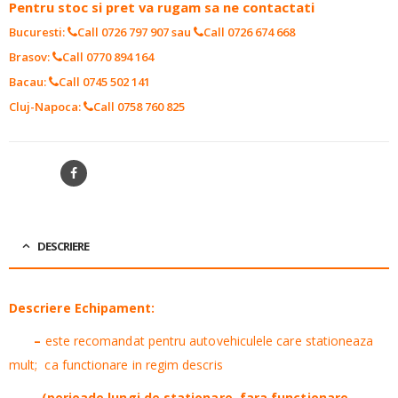
Pentru stoc si pret va rugam sa ne contactati
Bucuresti:
Call 0726 797 907
sau
Call 0726 674 668
Brasov:
Call 0770 894 164
Bacau:
Call 0745 502 141
Cluj-Napoca:
Call 0758 760 825
SHARE
DESCRIERE
Descriere Echipament:
–
este recomandat pentru autovehiculele care stationeaza
mult; ca functionare in regim descris
(perioade lungi de stationare, fara functionare