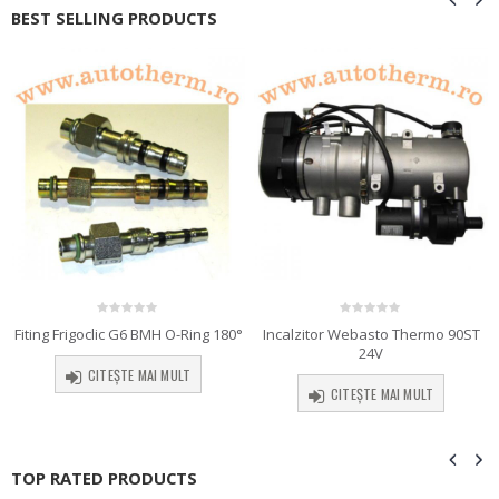
BEST SELLING PRODUCTS
0
out of 5
0
out of 5
Fiting Frigoclic G6 BMH O-Ring 180°
Incalzitor Webasto Thermo 90ST
24V
CITEȘTE MAI MULT
CITEȘTE MAI MULT
TOP RATED PRODUCTS