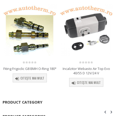
0
out of 5
0
out of 5
Fiting Frigoclic G8 BMH O-Ring 180°
Incalzitor Webasto Air Top Evo
40/55 D 12V/24 V
CITEȘTE MAI MULT
CITEȘTE MAI MULT
PRODUCT CATEGORY