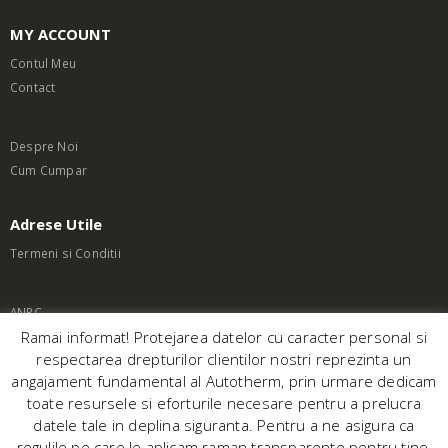
MY ACCOUNT
Contul Meu
Contact
Despre Noi
Cum Cumpar
Adrese Utile
Termeni si Conditii
ANPC
Ramai informat! Protejarea datelor cu caracter personal si
respectarea drepturilor clientilor nostri reprezinta un
angajament fundamental al Autotherm, prin urmare dedicam
toate resursele si eforturile necesare pentru a prelucra
datele tale in deplina siguranta. Pentru a ne asigura ca
© AutoTherm.ro. 2020. Website Realizat de
SellWeb
regulile pe care le aplicam raman transparente pentru tine,