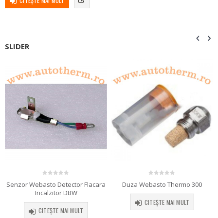
CITEȘTE MAI MULT
SLIDER
0
out of 5
0
out of 5
Duza Webasto Thermo 300
Senzor Webasto Detector Flacara
Incalzitor DBW
CITEȘTE MAI MULT
CITEȘTE MAI MULT