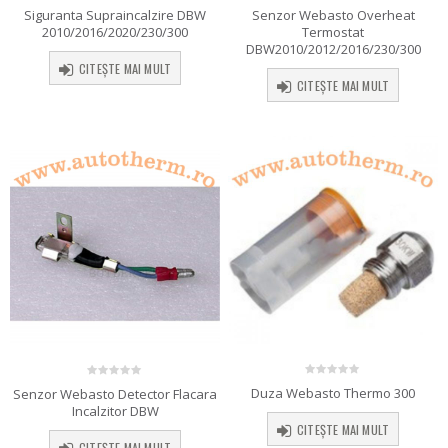
0
out of 5
0
out of 5
Siguranta Supraincalzire DBW
Senzor Webasto Overheat
2010/2016/2020/230/300
Termostat
DBW2010/2012/2016/230/300
CITEȘTE MAI MULT
CITEȘTE MAI MULT
0
out of 5
0
out of 5
Duza Webasto Thermo 300
Senzor Webasto Detector Flacara
Incalzitor DBW
CITEȘTE MAI MULT
CITEȘTE MAI MULT