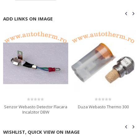
ADD LINKS ON IMAGE
0
out of 5
0
out of 5
Duza Webasto Thermo 300
Senzor Webasto Detector Flacara
Incalzitor DBW
WISHLIST, QUICK VIEW ON IMAGE