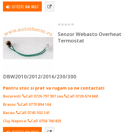
CITEȘTE MAI MULT
0
out of 5
Senzor Webasto Overheat
Termostat
DBW2010/2012/2016/230/300
Pentru stoc si pret va rugam sa ne contactati
Bucuresti:
Call 0726 797 907
sau
Call 0726 674 668
Brasov:
Call 0770 894 164
Bacau:
Call 0745 502 141
Cluj-Napoca:
Call 0758 760 825