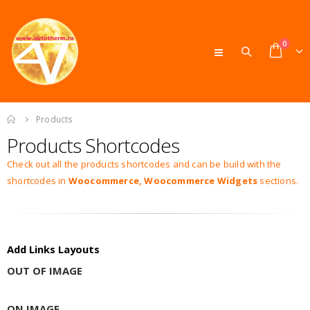
0
Products
Products Shortcodes
Check out all the products shortcodes and can be build with the
shortcodes in
Woocommerce, Woocommerce Widgets
sections.
Add Links Layouts
OUT OF IMAGE
ON IMAGE