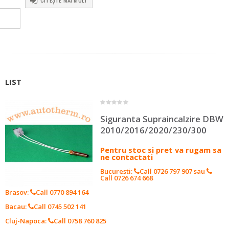
LIST
0
out of 5
Siguranta Supraincalzire DBW
2010/2016/2020/230/300
Pentru stoc si pret va rugam sa
ne contactati
Bucuresti:
Call 0726 797 907
sau
Call 0726 674 668
Brasov:
Call 0770 894 164
Bacau:
Call 0745 502 141
Cluj-Napoca:
Call 0758 760 825