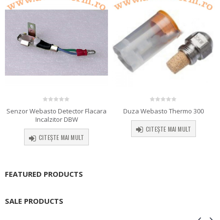
0
out of 5
0
out of 5
Duza Webasto Thermo 300
Senzor Webasto Detector Flacara
Incalzitor DBW
CITEȘTE MAI MULT
CITEȘTE MAI MULT
FEATURED PRODUCTS
SALE PRODUCTS