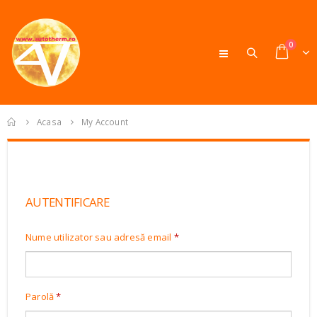
0
Acasa
My Account
AUTENTIFICARE
Nume utilizator sau adresă email
*
Parolă
*