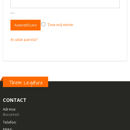
Ține-mă minte
Autentificare
Ai uitat parola?
Tinem Legatura
CONTACT
Adresa:
Bucuresti
Telefon:
EMAIL: